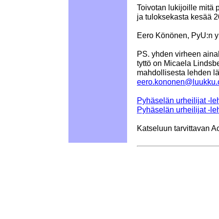
Toivotan lukijoille mitä
ja tuloksekasta kesää 2
Eero Könönen, PyU:n yle
PS. yhden virheen aina
tyttö on Micaela Lindsbe
mahdollisesta lehden läh
eero.kononen@luukku
Pyhäselän urheilijat -l
Pyhäselän urheilijat -l
Katseluun tarvittavan A