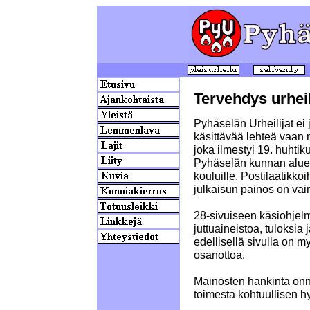
Tervehdys urhei
Pyhäselän Urheilijat ei
käsittävää lehteä vaan n
joka ilmestyi 19. huhtiku
Pyhäselän kunnan aluee
kouluille. Postilaatikkoi
julkaisun painos on vai
28-sivuiseen käsiohjel
juttuaineistoa, tuloksia
edellisellä sivulla on m
osanottoa.
Mainosten hankinta onni
toimesta kohtuullisen hy