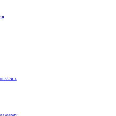
018
 KESÄ 2014
ksaa osanotot