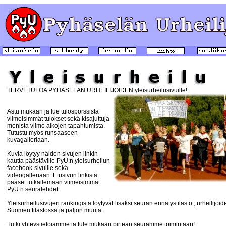
TERVETULOA PYHÄSELÄN URHEILIJOIDEN yleisurheilusivuille!
Astu mukaan ja lue tulospörssistä
viimeisimmät tulokset sekä kisajuttuja
monista viime aikojen tapahtumista.
Tutustu myös runsaaseen
kuvagalleriaan.
Kuvia löytyy näiden sivujen linkin
kautta päästäville PyU:n yleisurheilun
facebook-sivuille sekä
videogalleriaan. Etusivun linkistä
pääset tutkailemaan viimeisimmät
PyU:n seuralehdet.
Yleisurheilusivujen rankingista löytyvät lisäksi seuran ennätystilastot, urheilijoi
Suomen tilastossa ja paljon muuta.
Tutki yhteystietojamme ja tule mukaan pirteän seuramme toimintaan!