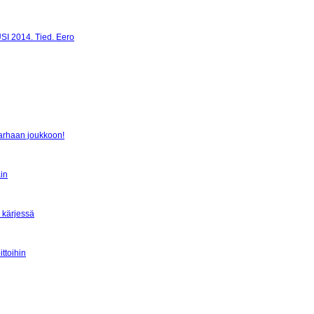
 2014. Tied. Eero
parhaan joukkoon!
in
 kärjessä
ittoihin