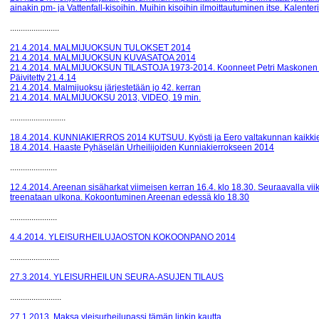
ainakin pm- ja Vattenfall-kisoihin. Muihin kisoihin ilmoittautuminen itse. Kalenteri
.......................
21.4.2014. MALMIJUOKSUN TULOKSET 2014
21.4.2014. MALMIJUOKSUN KUVASATOA 2014
21.4.2014. MALMIJUOKSUN TILASTOJA 1973-2014. Koonneet Petri Maskonen 
Päivitetty 21.4.14
21.4.2014. Malmijuoksu järjestetään jo 42. kerran
21.4.2014. MALMIJUOKSU 2013, VIDEO, 19 min.
..........................
18.4.2014. KUNNIAKIERROS 2014 KUTSUU. Kyösti ja Eero valtakunnan kaikkien 
18.4.2014. Haaste Pyhäselän Urheilijoiden Kunniakierrokseen 2014
......................
12.4.2014. Areenan sisäharkat viimeisen kerran 16.4. klo 18.30. Seuraavalla viik
treenataan ulkona. Kokoontuminen Areenan edessä klo 18.30
......................
4.4.2014. YLEISURHEILUJAOSTON KOKOONPANO 2014
.......................
27.3.2014. YLEISURHEILUN SEURA-ASUJEN TILAUS
........................
27.1.2013. Maksa yleisurheilupassi tämän linkin kautta