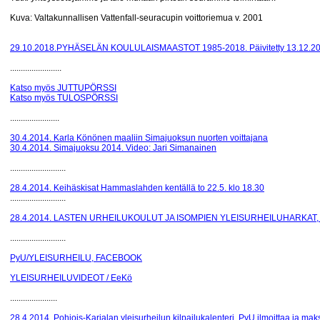
Kuva: Valtakunnallisen Vattenfall-seuracupin voittoriemua v. 2001
29.10.2018.PYHÄSELÄN KOULULAISMAASTOT 1985-2018. Päivitetty 13.12.2
........................
Katso myös JUTTUPÖRSSI
Katso myös TULOSPÖRSSI
.......................
30.4.2014. Karla Könönen maaliin Simajuoksun nuorten voittajana
30.4.2014. Simajuoksu 2014. Video: Jari Simanainen
..........................
28.4.2014. Keihäskisat Hammaslahden kentällä to 22.5. klo 18.30
..........................
28.4.2014. LASTEN URHEILUKOULUT JA ISOMPIEN YLEISURHEILUHARKAT,
..........................
PyU/YLEISURHEILU, FACEBOOK
YLEISURHEILUVIDEOT / EeKö
......................
28.4.2014. Pohjois-Karjalan yleisurheilun kilpailukalenteri. PyU ilmoittaa ja ma