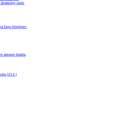
 täydentyy vielä.
ja Eero Könönen.
aikojen listalla
olla (23.4.)