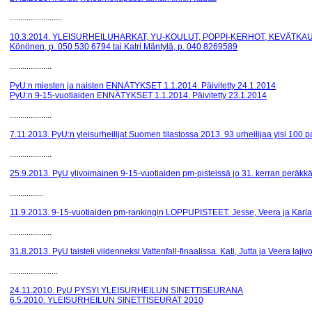
.........................
10.3.2014. YLEISURHEILUHARKAT, YU-KOULUT, POPPI-KERHOT, KEVÄTKAUSI
Könönen, p. 050 530 6794 tai Katri Mäntylä, p. 040 8269589
....................
PyU:n miesten ja naisten ENNÄTYKSET 1.1.2014. Päivitetty 24.1.2014
PyU:n 9-15-vuotiaiden ENNÄTYKSET 1.1.2014. Päivitetty 23.1.2014
....................
7.11.2013. PyU:n yleisurheilijat Suomen tilastossa 2013. 93 urheilijaa ylsi 100 
....................
25.9.2013. PyU ylivoimainen 9-15-vuotiaiden pm-pisteissä jo 31. kerran peräkkä
................
11.9.2013. 9-15-vuotiaiden pm-rankingin LOPPUPISTEET. Jesse, Veera ja Karla
....................
31.8.2013. PyU taisteli viidenneksi Vattenfall-finaalissa. Kati, Jutta ja Veera lajivo
.......................
24.11.2010. PyU PYSYI YLEISURHEILUN SINETTISEURANA
6.5.2010. YLEISURHEILUN SINETTISEURAT 2010