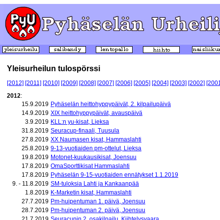
Yleisurheilun tulospörssi
[2012]
[2011]
[2010]
[2009]
[2008]
[2007]
[2006]
[2005]
[2004]
[2003]
[2002]
[200
2012
:
15.9.2019
Pyhäselän heittohyppypäivät, 2. kilpailupäivä
14.9.2019
XIX heittohyppypäivät, avauspäivä
3.9.2019
KLL:n yu-kisat, Lieksa
31.8.2019
Seuracup-finaali, Tuusula
27.8.2019
XX Naumasen kisat, Hammaslahti
25.8.2019
9-13-vuotiaiden pm-ottelut, Lieksa
19.8.2019
Motonet-kuukausikisat, Joensuu
17.8.2019
OmaSporttikisat Hammaslahti
17.8.2019
Pyhäselän 9-15-vuotiaiden ennätykset 1.1.2019
9. - 11.8.2019
SM-tuloksia Lahti ja Kankaanpää
1.8.2019
K-Marketin kisat, Hammaslahti
27.7.2019
Pm-huipentuman 1. päivä, Joensuu
28.7.2019
Pm-huipentuman 2. päivä, Joensuu
21.7.2019
Seuracupin 2. osakilpailu, Kiihtelysvaara