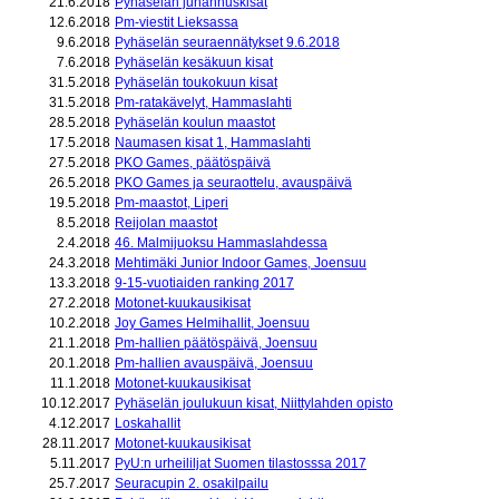
21.6.2018
Pyhäselän juhannuskisat
12.6.2018
Pm-viestit Lieksassa
9.6.2018
Pyhäselän seuraennätykset 9.6.2018
7.6.2018
Pyhäselän kesäkuun kisat
31.5.2018
Pyhäselän toukokuun kisat
31.5.2018
Pm-ratakävelyt, Hammaslahti
28.5.2018
Pyhäselän koulun maastot
17.5.2018
Naumasen kisat 1, Hammaslahti
27.5.2018
PKO Games, päätöspäivä
26.5.2018
PKO Games ja seuraottelu, avauspäivä
19.5.2018
Pm-maastot, Liperi
8.5.2018
Reijolan maastot
2.4.2018
46. Malmijuoksu Hammaslahdessa
24.3.2018
Mehtimäki Junior Indoor Games, Joensuu
13.3.2018
9-15-vuotiaiden ranking 2017
27.2.2018
Motonet-kuukausikisat
10.2.2018
Joy Games Helmihallit, Joensuu
21.1.2018
Pm-hallien päätöspäivä, Joensuu
20.1.2018
Pm-hallien avauspäivä, Joensuu
11.1.2018
Motonet-kuukausikisat
10.12.2017
Pyhäselän joulukuun kisat, Niittylahden opisto
4.12.2017
Loskahallit
28.11.2017
Motonet-kuukausikisat
5.11.2017
PyU:n urheililjat Suomen tilastosssa 2017
25.7.2017
Seuracupin 2. osakilpailu