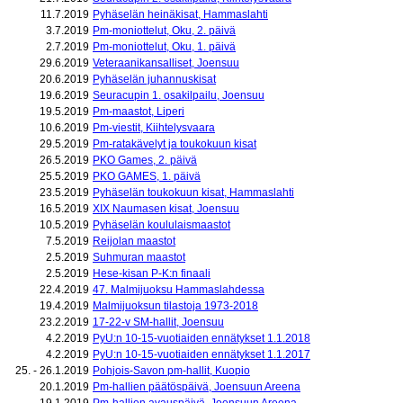
11.7.2019
Pyhäselän heinäkisat, Hammaslahti
3.7.2019
Pm-moniottelut, Oku, 2. päivä
2.7.2019
Pm-moniottelut, Oku, 1. päivä
29.6.2019
Veteraanikansalliset, Joensuu
20.6.2019
Pyhäselän juhannuskisat
19.6.2019
Seuracupin 1. osakilpailu, Joensuu
19.5.2019
Pm-maastot, Liperi
10.6.2019
Pm-viestit, Kiihtelysvaara
29.5.2019
Pm-ratakävelyt ja toukokuun kisat
26.5.2019
PKO Games, 2. päivä
25.5.2019
PKO GAMES, 1. päivä
23.5.2019
Pyhäselän toukokuun kisat, Hammaslahti
16.5.2019
XIX Naumasen kisat, Joensuu
10.5.2019
Pyhäselän koululaismaastot
7.5.2019
Reijolan maastot
2.5.2019
Suhmuran maastot
2.5.2019
Hese-kisan P-K:n finaali
22.4.2019
47. Malmijuoksu Hammaslahdessa
19.4.2019
Malmijuoksun tilastoja 1973-2018
23.2.2019
17-22-v SM-hallit, Joensuu
4.2.2019
PyU:n 10-15-vuotiaiden ennätykset 1.1.2018
4.2.2019
PyU:n 10-15-vuotiaiden ennätykset 1.1.2017
25. - 26.1.2019
Pohjois-Savon pm-hallit, Kuopio
20.1.2019
Pm-hallien päätöspäivä, Joensuun Areena