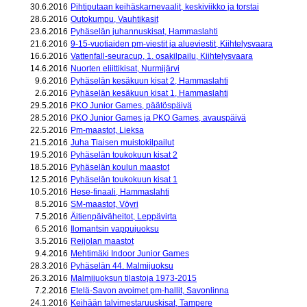
30.6.2016
Pihtiputaan keihäskarnevaalit, keskiviikko ja torstai
28.6.2016
Outokumpu, Vauhtikasit
23.6.2016
Pyhäselän juhannuskisat, Hammaslahti
21.6.2016
9-15-vuotiaiden pm-viestit ja alueviestit, Kiihtelysvaara
16.6.2016
Vattenfall-seuracup, 1. osakilpailu, Kiihtelysvaara
14.6.2016
Nuorten eliittikisat, Nurmijärvi
9.6.2016
Pyhäselän kesäkuun kisat 2, Hammaslahti
2.6.2016
Pyhäselän kesäkuun kisat 1, Hammaslahti
29.5.2016
PKO Junior Games, päätöspäivä
28.5.2016
PKO Junior Games ja PKO Games, avauspäivä
22.5.2016
Pm-maastot, Lieksa
21.5.2016
Juha Tiaisen muistokilpailut
19.5.2016
Pyhäselän toukokuun kisat 2
18.5.2016
Pyhäselän koulun maastot
12.5.2016
Pyhäselän toukokuun kisat 1
10.5.2016
Hese-finaali, Hammaslahti
8.5.2016
SM-maastot, Vöyri
7.5.2016
Äitienpäiväheitot, Leppävirta
6.5.2016
Ilomantsin vappujuoksu
3.5.2016
Reijolan maastot
9.4.2016
Mehtimäki Indoor Junior Games
28.3.2016
Pyhäselän 44. Malmijuoksu
26.3.2016
Malmijuoksun tilastoja 1973-2015
7.2.2016
Etelä-Savon avoimet pm-hallit, Savonlinna
24.1.2016
Keihään talvimestaruuskisat, Tampere