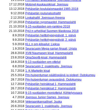
19.1.2019
Pm-hallien avauspäivä, Joensuun Areena
17.12.2018
Motonet-kuukausikisat, Joensuu
13.12.2018
Pyhäselän koululaismaastot 1985-2018
9.12.2018
Pyhäselän joulunalushallit
2.12.2018
Loskahallit, Joensuun Areena
27.10.2018
Pyhäselän syysmaastot, Hammaslahti
21.10.2018
9-15-vuotiaiden pm-ranking 2018
21.10.2018
PyU:n urheilijat Suomen tilastossa 2018
8.9.2018
Pyhäselän heittohyppypäivät, 1. päivä
9.9.2018
Pyhäselän heittohyppypäivät, 2. päivä
5.9.2018
KLL:n pm-kilpailut, Lieksa
1.9.2018
Seuracupin Mega-sarjan finaali, Urjala
28.8.2018
XVIII Naumasen kisat, Hammaslahti
23.8.2018
OmaSportti-kisat, Hammaslahti
18.8.2018
9-13-vuotiaiden pm-ottelut
6.8.2018
Seuracupin 2. osakilpailu, Joensuu
31.7.2018
1. K-Marketin kisat
25.5.2014
Pm-huipentuman päätöspäivä ja pisteet, Outokumpu
28.7.2018
Pm-huipentuman avauspäivä, Outokumpu
12.7.2018
Pyhäselän heinäkisat 1, Hammaslahti
26.7.2018
Pyhäselän heinäkisat 2, Hammaslahti
10.7.2018
9-15-vuotiaiden moniottelut, Kiihtelysvaara
4.7.2018
Joensuu Junior Games, Joensuu
30.6.2018
Veteraanikansalliset, Juuka
20.6.2018
Seuracupin 1. osakilpailu, Joensuu