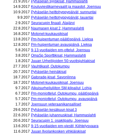
21.9.2017
Pyhäselän syyskisat, Hammaslahti
14.9.2017
Kouluviestikarnevaalit ja maastot, Joensuu
10.9.2017
Pyhäselän heittohyppypäivät, sunnuntai
9.9.207
Pyhäselän heittohyppypäivät, lauantai
2.9.2017
Seuracupin finaali, Alajärvi
22.8.2017
Naumasen kisat 2, Hammaslahti
16.8.2017
Motonet-kuukausikisat
13.8.2017
Pm-huipentuman päätöspäivä, Lieksa
12.8.2017
Pm-huipentuman avauspäivä, Lieksa
5.8.2017
9-13-vuotiaiden pm-ottelut, Joensuu
3.8.2017
OmaSp Sporttikisat, Hammaslahti
1.8.2017
Juuan Urheilijoiden 50-vuotisjuhlakisat
27.7.2017
Vauhtikasit, Outokumpu
20.7.2017
Pyhäselän heinäkisat
18.7.2017
Gatorade-kisat, Savonlinna
18.7.2017
Motonet-kuukausikisat, Joensuu
9.7.2017
Aikuisurheiluliiton SM-kilpailut, Lohja
6.7.2017
Pm-moniottelut, Outokumpu, päätöspäivä
5.7.2017
Pm-moniottelut, Outokumpu, avauspäivä
1.7.2017
Joensuun veteraanikansalliset
29.6.2017
Pyhäselän kesäkuun kisat 3
22.6.2017
Pyhäselän juhannuskisat, Hammaslahti
20.6.2017
Seuracupin 1. osakilpailu, Joensuu
13.6.2017
9-15-vuotiaiden pm-viestit, Kiihtelysvaara
11.6.2017
Juuan Ilvolankosken vihkiäiskisat