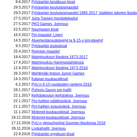
8.6.2017
Pyhäselän kesäkuun kisat
29.5.2017
Pyhäselän koululaismaastot
29.5.2017
Pyhäselän koululaismaastot 1985-2017, kaikkien aikojen tilasto
27.5.2017
Juha Tiaisen muistokilpailut
27.5.2017
PKO Games, Joensuu
23.5.2017
Naumasen kisat
16.5.2017
Pm-maastot, Liperi
14.5.2017
Aluemestaruuskävelyt ja 9-15-v pm-kävelyt
9.5.2017
Pyhäselän toukokisat
25.4.2017
Reijolan maastot
19.4.2017
Malmijuoksun tilastoja 1973-2017
17.4.2017
Malmijuoksu Hammaslahdessa
12.4.2017
Malmijuoksun tilastoja 1973-2016
26.3.2017
Mehtimäki Indoor Junior Games
14.3.2017
Katajan kuukausikisat
6.2.2017
PyU:n 9-15-vuotiaiden ranking 2016
28.1.2017
Pohjois-Savon pm-hallit
22.1.2017
Keihäskoulun keihäskisa, Joensuu
22.1.2017
Pm-hallien päätöspäivä, Joensuu
21.1.2017
Pm-hallien avauspäivä, Joensuu
11.1.2017
Motonet-kuukausikisat, Joensuu
19.12.2016
Motonet-kuukausikisat, Joensuu
17.12.2016
PyU:n yleisurheilijat Suomen tilastossa 2016
26.11.2016
Loskahallit, Joensuu
22.9.2016
Pyhäselän syyskuun kisat