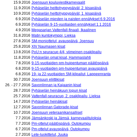
15.9.2016
Joensuun kouluviestikarnevaalit
11.9.2016
Pyhäselän heittohyppypäivät, 2. kisapäivä
10.9.2016
Pyhäselän heittohyppypäivät, 1. kisapäivä
6.9.2016
Pyhäselän miesten ja naisten ennätykset 6.9.2016
6.9.2016
Pyhäselän 9-15-vuotiaiden ennätykset 1.1.2016
4.9.2016
Megasarjan Vattenfall-finaali, Ikaalinen
31.8.2016
Matin kuntokymppi, Lieksa
27.8.2016
SM-moniottelut, avauspäivä, Joensuu
25.8.2016
XIV Naumasen kisat
13.8.2016
PoU:n seuracup 4/4, viimeinen osakilpailu
11.8.2016
Pyhäselän omat kisat, Hammaslahti
7.8.2016
9-15-vuotiaiden pm-huipentuman päätöspäivä
6.8.2016
9-15-vuotiaiden pm-huipentuman avauspäivä
6.8.2016
19- ja 22-vuotiaiden SM-kilpailut, Lappeenranta
30.7.2016
Joensuun eliittikisat
26. - 27.7.2016
Savonlinnan ja Kajaanin kisat
28.7.2016
Pyhäselän heinäkuun lopun kisat
25.7.2016
Vattenfall-seuracup, 2. osakilpailu, Lieksa
14.7.2016
Pyhäselän heinäkisat
12.7.2016
Savonlinnan Gatorade-kisat
10.7.2016
Joensuun veteraanikansalliset
7.7.2016
Jämsänkoski ja Jämsä, karnevaalituloksia
7.7.2016
Pm-ottelut päätöspäivä, Outokumpu
6.7.2016
Pm-ottelut avauspäivä, Outokumpu
2.7.2016
Lete-luokittelut, Juuka