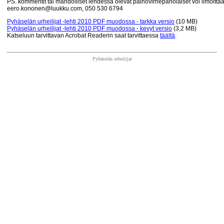
PS. kommentit tai mahdolliset lehdessä olevat painovirhepaholaiset voi ilmoitta
eero.kononen@luukku.com, 050 530 6794
Pyhäselän urheilijat -lehti 2010 PDF muodossa - tarkka versio
(10 MB)
Pyhäselän urheilijat -lehti 2010 PDF muodossa - kevyt versio
(3,2 MB)
Katseluun tarvittavan Acrobat Readerin saat tarvittaessa
täältä
.
Pyhäselän urheilijat