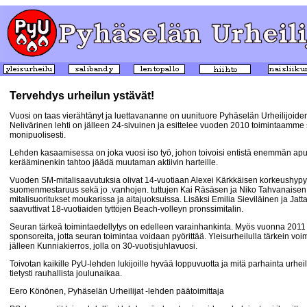
Tervehdys urheilun ystävät!
Vuosi on taas vierähtänyt ja luettavananne on uunituore Pyhäselän Urheilijoiden
Nelivärinen lehti on jälleen 24-sivuinen ja esittelee vuoden 2010 toimintaamme 
monipuolisesti.
Lehden kasaamisessa on joka vuosi iso työ, johon toivoisi entistä enemmän ap
kerääminenkin tahtoo jäädä muutaman aktiivin harteille.
Vuoden SM-mitalisaavutuksia olivat 14-vuotiaan Alexei Kärkkäisen korkeushyp
suomenmestaruus sekä jo .vanhojen. tuttujen Kai Räsäsen ja Niko Tahvanaisen
mitalisuoritukset moukarissa ja aitajuoksuissa. Lisäksi Emilia Sieviläinen ja Jatt
saavuttivat 18-vuotiaiden tyttöjen Beach-volleyn pronssimitalin.
Seuran tärkeä toimintaedellytys on edelleen varainhankinta. Myös vuonna 2011 
sponsoreita, jotta seuran toimintaa voidaan pyörittää. Yleisurheilulla tärkein vo
jälleen Kunniakierros, jolla on 30-vuotisjuhlavuosi.
Toivotan kaikille PyU-lehden lukijoille hyvää loppuvuotta ja mitä parhainta urhe
tietysti rauhallista joulunaikaa.
Eero Könönen, Pyhäselän Urheilijat -lehden päätoimittaja