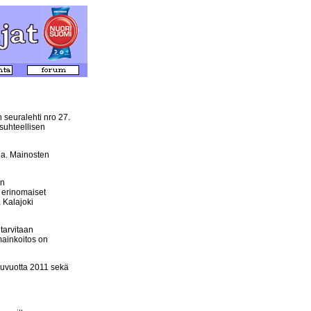
 seuralehti nro 27.
suhteellisen
ua. Mainosten
yn
 erinomaiset
a Kalajoki
tarvitaan
imainkoitos on
iluvuotta 2011 sekä