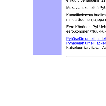
ei kuulu perjantaihin 12
Mukavia lukuhetkiä PyU-
Kuntaliitoksesta huolim
nimeä Suomen ja jopa 
Eero Könönen, PyU-lehd
eero.kononen@luukku
Pyhäselän urheilijat -l
Pyhäselän urheilijat -l
Katseluun tarvittavan A