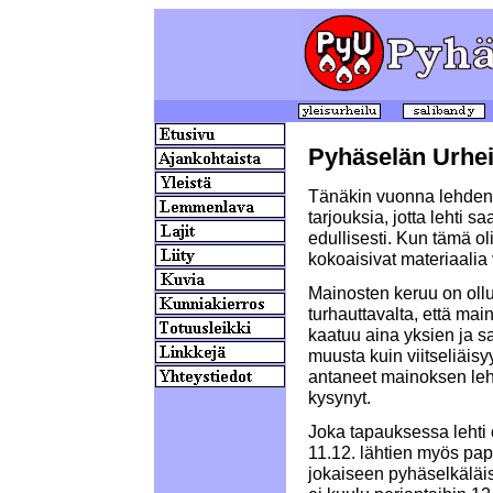
Pyhäselän Urheil
Tänäkin vuonna lehden su
tarjouksia, jotta lehti s
edullisesti. Kun tämä oli 
kokoaisivat materiaalia
Mainosten keruu on oll
turhauttavalta, että mai
kaatuu aina yksien ja sa
muusta kuin viitseliäis
antaneet mainoksen leht
kysynyt.
Joka tapauksessa lehti on
11.12. lähtien myös pa
jokaiseen pyhäselkäläis